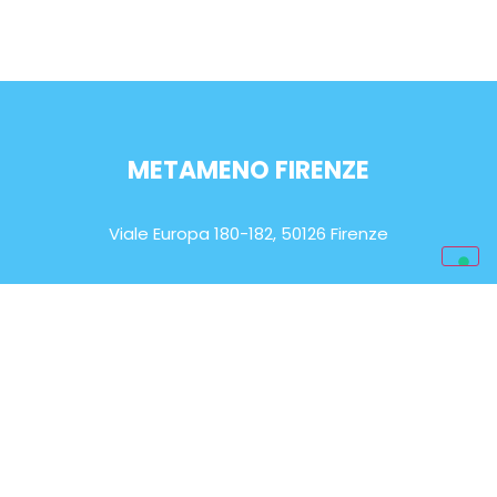
METAMENO FIRENZE
Viale Europa 180-182, 50126 Firenze
ORARIO DI APERTURA
Lun-Sab: 9.00 – 20.00
EMAIL
info@metameno.it