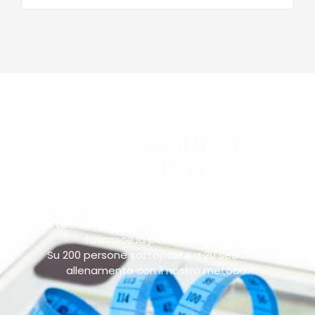
STUDI CLINICI
DIMOSTRANO CHE...
La tecnologia specifica Vacuum + Infrarosso
favorisce la perdita di peso.
Su 200 persone sottoposte a 20 sedute di
allenamento con il nostro metodo: