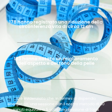
178 hanno registrato una riduzione della
circonferenza vita di circa 12 cm
183 hanno notato un miglioramento
dell'aspetto e del tono della pelle
Si è evidenziato che, in termini di dispendio
energetico, una sessione con il nostro metodo di 30
minuti equivale a 5 volte una sessione di tapis