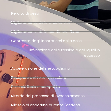
Perdita di peso
Miglioramento della circolazione
Miglioramento della condizione fisica
Contrasto degli inestetismi della pelle
Eliminazione delle tossine e dei liquidi in
eccesso
Accelerazione del metabolismo
Recupero del tono muscolare
Pelle più liscia e compatta
Ritardo del processo di invecchiamento
Rilascio di endorfine durante l'attività