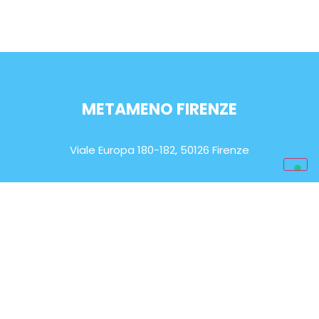
METAMENO FIRENZE
Viale Europa 180-182, 50126 Firenze
ORARIO DI APERTURA
Lun-Sab: 9.00 – 20.00
EMAIL
info@metameno.it