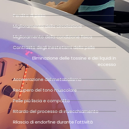
Perdita di peso
Miglioramento della circolazione
Miglioramento della condizione fisica
Contrasto degli inestetismi della pelle
Eliminazione delle tossine e dei liquidi in
eccesso
Accelerazione del metabolismo
Recupero del tono muscolare
Pelle più liscia e compatta
Ritardo del processo di invecchiamento
Rilascio di endorfine durante l'attività