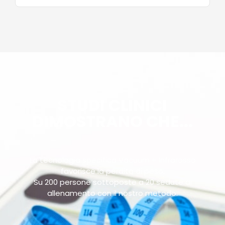
STUDI CLINICI
DIMOSTRANO CHE...
La tecnologia specifica Vacuum + Infrarosso
favorisce la perdita di peso.
Su 200 persone sottoposte a 20 sedute di
allenamento con il nostro metodo: