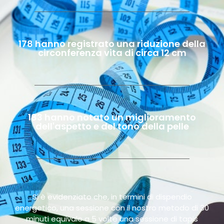
178 hanno registrato una riduzione della
circonferenza vita di circa 12 cm
183 hanno notato un miglioramento
dell'aspetto e del tono della pelle
Si è evidenziato che, in termini di dispendio
energetico, una sessione con il nostro metodo di 30
minuti equivale a 5 volte una sessione di tapis