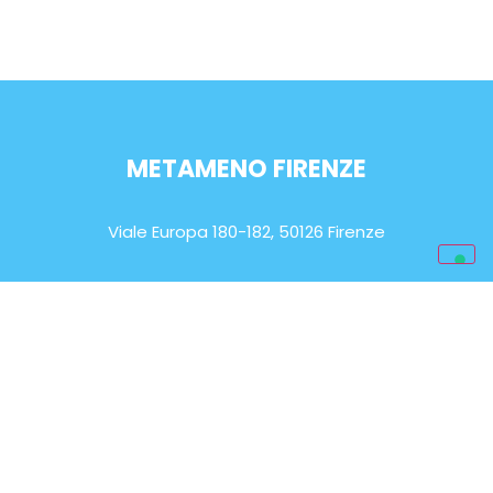
METAMENO FIRENZE
Viale Europa 180-182, 50126 Firenze
ORARIO DI APERTURA
Lun-Sab: 9.00 – 20.00
EMAIL
info@metameno.it