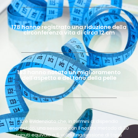
178 hanno registrato una riduzione della
circonferenza vita di circa 12 cm
183 hanno notato un miglioramento
dell'aspetto e del tono della pelle
Si è evidenziato che, in termini di dispendio
energetico, una sessione con il nostro metodo di 30
minuti equivale a 5 volte una sessione di tapis