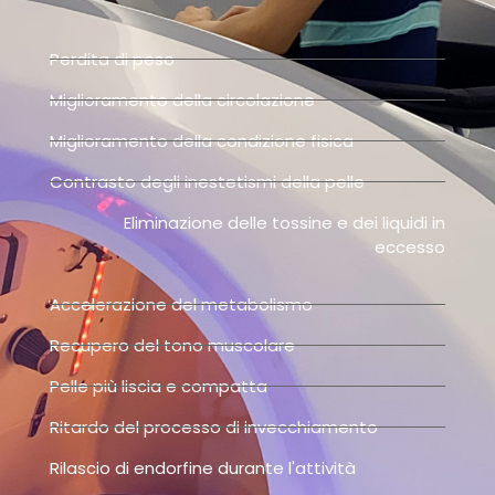
Perdita di peso
Miglioramento della circolazione
Miglioramento della condizione fisica
Contrasto degli inestetismi della pelle
Eliminazione delle tossine e dei liquidi in
eccesso
Accelerazione del metabolismo
Recupero del tono muscolare
Pelle più liscia e compatta
Ritardo del processo di invecchiamento
Rilascio di endorfine durante l'attività