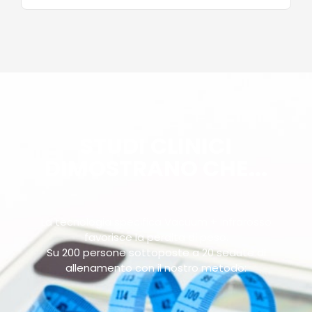
STUDI CLINICI
DIMOSTRANO CHE...
La tecnologia specifica Vacuum + Infrarosso
favorisce la perdita di peso.
Su 200 persone sottoposte a 20 sedute di
allenamento con il nostro metodo: