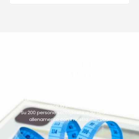
STUDI CLINICI
DIMOSTRANO CHE...
La tecnologia specifica Vacuum + Infrarosso
favorisce la perdita di peso.
Su 200 persone sottoposte a 20 sedute di
allenamento con il nostro metodo: