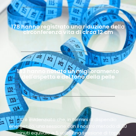
178 hanno registrato una riduzione della
circonferenza vita di circa 12 cm
183 hanno notato un miglioramento
dell'aspetto e del tono della pelle
Si è evidenziato che, in termini di dispendio
energetico, una sessione con il nostro metodo di 30
minuti equivale a 5 volte una sessione di tapis