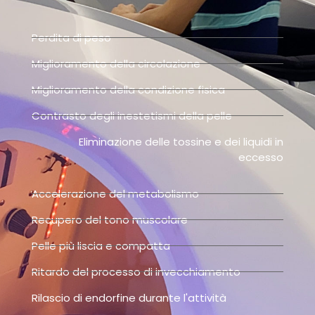
Perdita di peso
Miglioramento della circolazione
Miglioramento della condizione fisica
Contrasto degli inestetismi della pelle
Eliminazione delle tossine e dei liquidi in
eccesso
Accelerazione del metabolismo
Recupero del tono muscolare
Pelle più liscia e compatta
Ritardo del processo di invecchiamento
Rilascio di endorfine durante l'attività