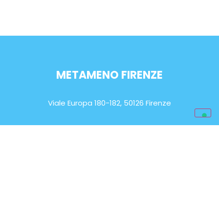
METAMENO FIRENZE
Viale Europa 180-182, 50126 Firenze
ORARIO DI APERTURA
Lun-Sab: 9.00 – 20.00
EMAIL
info@metameno.it