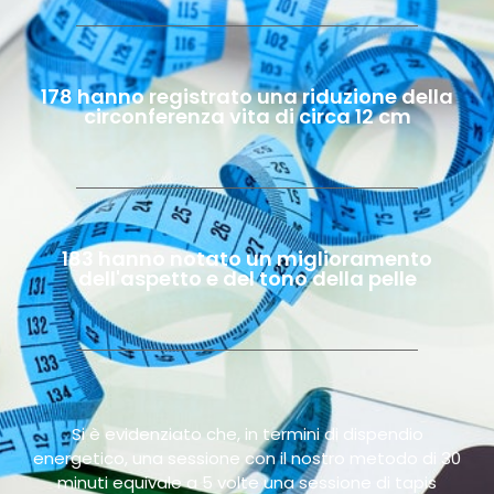
178 hanno registrato una riduzione della
circonferenza vita di circa 12 cm
183 hanno notato un miglioramento
dell'aspetto e del tono della pelle
Si è evidenziato che, in termini di dispendio
energetico, una sessione con il nostro metodo di 30
minuti equivale a 5 volte una sessione di tapis