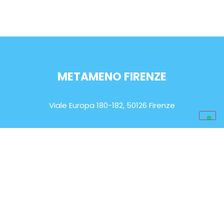
METAMENO FIRENZE
Viale Europa 180-182, 50126 Firenze
ORARIO DI APERTURA
Lun-Sab: 9.00 – 20.00
EMAIL
info@metameno.it