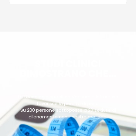
STUDI CLINICI
DIMOSTRANO CHE...
La tecnologia specifica Vacuum + Infrarosso
favorisce la perdita di peso.
Su 200 persone sottoposte a 20 sedute di
allenamento con il nostro metodo: