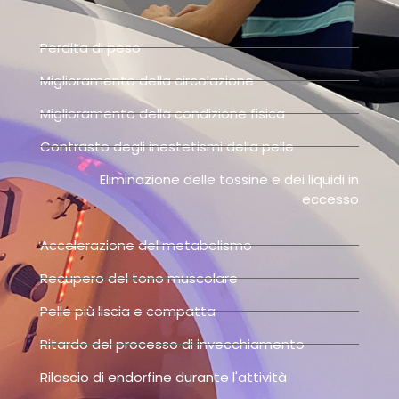
Perdita di peso
Miglioramento della circolazione
Miglioramento della condizione fisica
Contrasto degli inestetismi della pelle
Eliminazione delle tossine e dei liquidi in
eccesso
Accelerazione del metabolismo
Recupero del tono muscolare
Pelle più liscia e compatta
Ritardo del processo di invecchiamento
Rilascio di endorfine durante l'attività