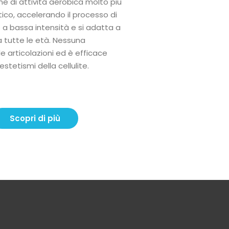
e di attività aerobica molto più
tico, accelerando il processo di
 a bassa intensità e si adatta a
a tutte le età. Nessuna
e articolazioni ed è efficace
estetismi della cellulite.
Scopri di più