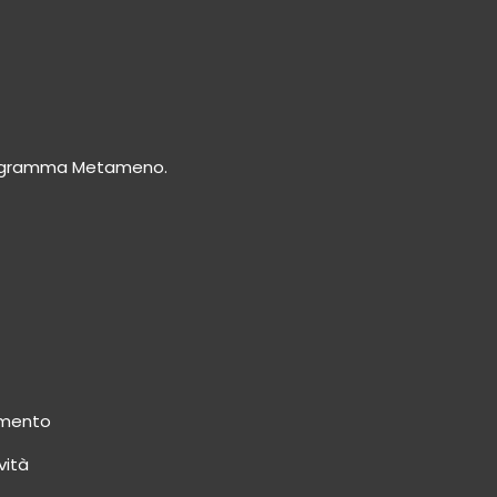
programma Metameno.
amento
vità