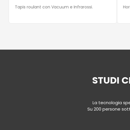
Tapis roulant con Vacuum e Infrarossi.
Hor
STUDI C
La tecnologia spe
Su 200 persone sot