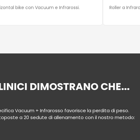
izontal bike con Vacuum e Infrarossi.
Roller a Infraro
LINICI DIMOSTRANO CHE...
cifica Vacuum + Infrarosso favorisce la perdita di peso.
toposte a 20 sedute di allenamento con il nostro metodo: