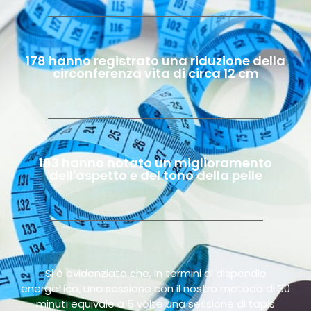
178 hanno registrato una riduzione della
circonferenza vita di circa 12 cm
183 hanno notato un miglioramento
dell'aspetto e del tono della pelle
Si è evidenziato che, in termini di dispendio
energetico, una sessione con il nostro metodo di 30
minuti equivale a 5 volte una sessione di tapis