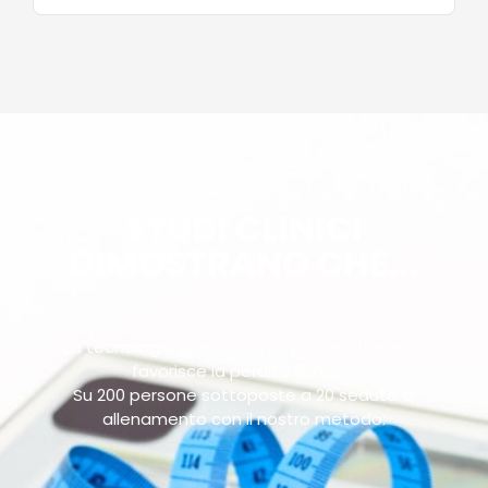
STUDI CLINICI
DIMOSTRANO CHE...
La tecnologia specifica Vacuum + Infrarosso
favorisce la perdita di peso.
Su 200 persone sottoposte a 20 sedute di
allenamento con il nostro metodo: