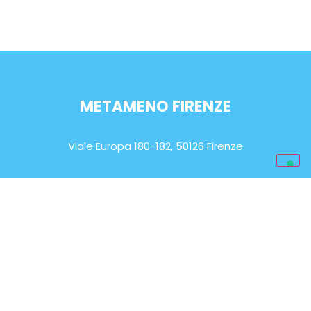
METAMENO FIRENZE
Viale Europa 180-182, 50126 Firenze
ORARIO DI APERTURA
Lun-Sab: 9.00 – 20.00
EMAIL
info@metameno.it