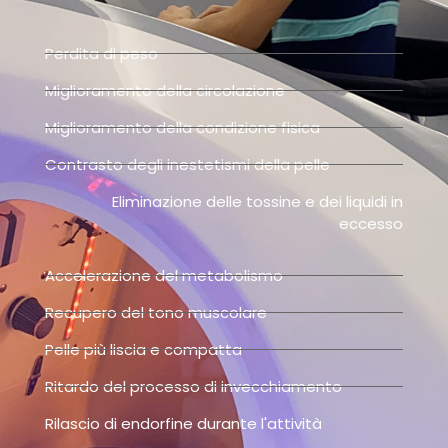
Perdita di peso
Miglioramento della circolazione
Miglioramento della condizione fisica
Contrasto degli inestetismi della pelle
Eliminazione delle tossine e dei liquidi in
eccesso
Accelerazione del metabolismo
Recupero del tono muscolare
Pelle più liscia e compatta
Ritardo del processo di invecchiamento
Rilascio di endorfine durante l'attività