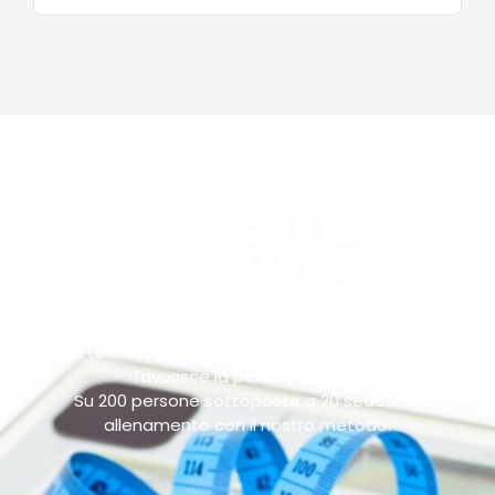
STUDI CLINICI
DIMOSTRANO CHE...
La tecnologia specifica Vacuum + Infrarosso
favorisce la perdita di peso.
Su 200 persone sottoposte a 20 sedute di
allenamento con il nostro metodo: