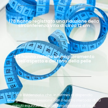
178 hanno registrato una riduzione della
circonferenza vita di circa 12 cm
183 hanno notato un miglioramento
dell'aspetto e del tono della pelle
Si è evidenziato che, in termini di dispendio
energetico, una sessione con il nostro metodo di 30
minuti equivale a 5 volte una sessione di tapis