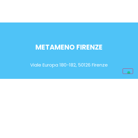
METAMENO FIRENZE
Viale Europa 180-182, 50126 Firenze
ORARIO DI APERTURA
Lun-Sab: 9.00 – 20.00
EMAIL
info@metameno.it