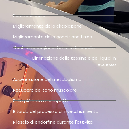
Perdita di peso
Miglioramento della circolazione
Miglioramento della condizione fisica
Contrasto degli inestetismi della pelle
Eliminazione delle tossine e dei liquidi in
eccesso
Accelerazione del metabolismo
Recupero del tono muscolare
Pelle più liscia e compatta
Ritardo del processo di invecchiamento
Rilascio di endorfine durante l'attività